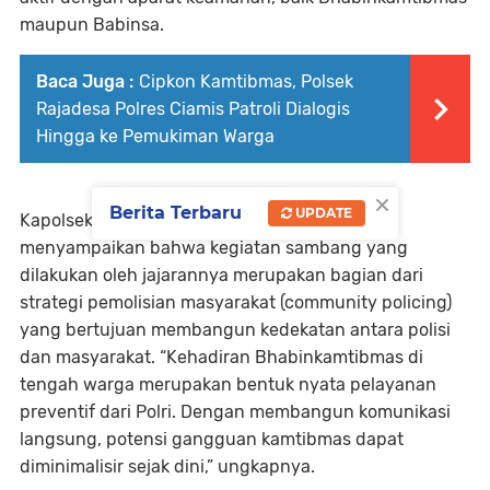
maupun Babinsa.
Baca Juga :
Cipkon Kamtibmas, Polsek
Rajadesa Polres Ciamis Patroli Dialogis
Hingga ke Pemukiman Warga
×
Berita Terbaru
UPDATE
Kapolsek Cikoneng Kompol Husen Sujana
menyampaikan bahwa kegiatan sambang yang
dilakukan oleh jajarannya merupakan bagian dari
strategi pemolisian masyarakat (community policing)
yang bertujuan membangun kedekatan antara polisi
dan masyarakat. “Kehadiran Bhabinkamtibmas di
tengah warga merupakan bentuk nyata pelayanan
preventif dari Polri. Dengan membangun komunikasi
langsung, potensi gangguan kamtibmas dapat
diminimalisir sejak dini,” ungkapnya.