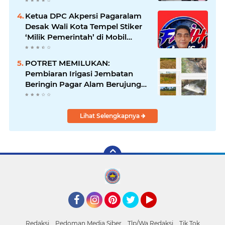
dan Kamtibmas Desa
Sindangkasih
Ketua DPC Akpersi Pagaralam
Desak Wali Kota Tempel Stiker
‘Milik Pemerintah’ di Mobil
Dinas, Cegah Penyalahgunaan
Aset!
POTRET MEMILUKAN:
Pembiaran Irigasi Jembatan
Beringin Pagar Alam Berujung
'Bencana' Bagi Petani
Lihat Selengkapnya
Facebook
Instagram
Pinterest
Twitter
YouTube
Redaksi
Pedoman Media Siber
Tlp/Wa Redaksi
Tik Tok