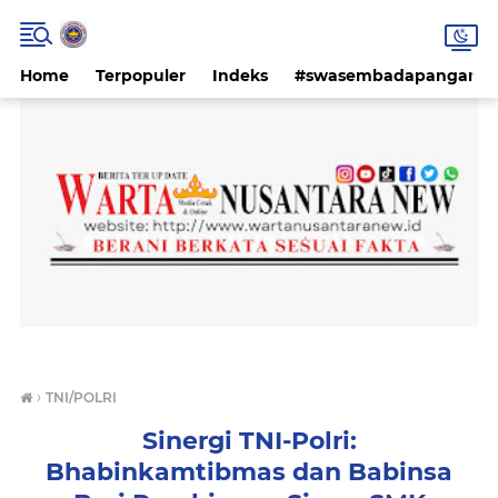
Home
Terpopuler
Indeks
#swasembadapangan #k
›
TNI/POLRI
Sinergi TNI-Polri:
Bhabinkamtibmas dan Babinsa