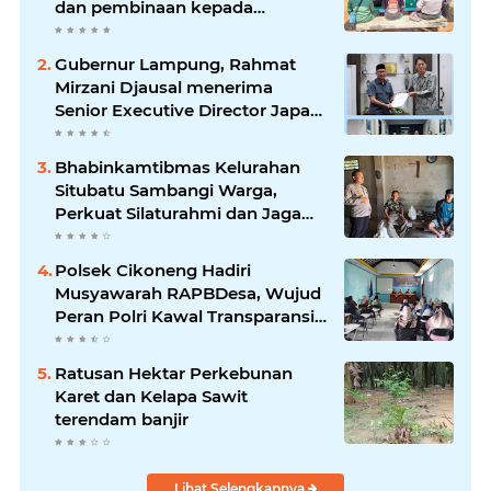
dan pembinaan kepada
pelaksana Sat Kamling
Gubernur Lampung, Rahmat
Mirzani Djausal menerima
Senior Executive Director Japan
Association for Construction
(JAC) Yugo Okamoto dalam
Bhabinkamtibmas Kelurahan
pertemuan resmi
Situbatu Sambangi Warga,
Perkuat Silaturahmi dan Jaga
Kondusivitas Wilayah
Polsek Cikoneng Hadiri
Musyawarah RAPBDesa, Wujud
Peran Polri Kawal Transparansi
dan Kamtibmas Desa
Sindangkasih
Ratusan Hektar Perkebunan
Karet dan Kelapa Sawit
terendam banjir
Lihat Selengkapnya