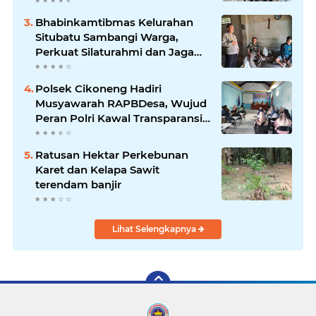
Association for Construction
(JAC) Yugo Okamoto dalam
Bhabinkamtibmas Kelurahan
pertemuan resmi
Situbatu Sambangi Warga,
Perkuat Silaturahmi dan Jaga
Kondusivitas Wilayah
Polsek Cikoneng Hadiri
Musyawarah RAPBDesa, Wujud
Peran Polri Kawal Transparansi
dan Kamtibmas Desa
Sindangkasih
Ratusan Hektar Perkebunan
Karet dan Kelapa Sawit
terendam banjir
Lihat Selengkapnya