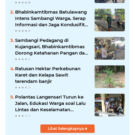
tempat-tempat keramaian di
wilayah hukum
Bhabinkamtibmas Batulawang
Intens Sambangi Warga, Serap
Informasi dan Jaga Kondusifitas
Lingkungan
Sambangi Pedagang di
Kujangsari, Bhabinkamtibmas
Dorong Ketahanan Pangan dan
Keamanan Lingkungan
Ratusan Hektar Perkebunan
Karet dan Kelapa Sawit
terendam banjir
Polantas Langensari Turun ke
Jalan, Edukasi Warga soal Lalu
Lintas dan Keselamatan
Berkendara
Lihat Selengkapnya