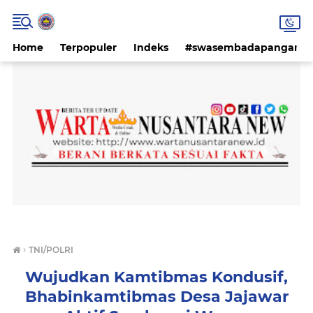
Home
Terpopuler
Indeks
#swasembadapangan #k
›
TNI/POLRI
Wujudkan Kamtibmas Kondusif,
Bhabinkamtibmas Desa Jajawar