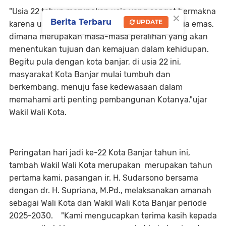
"Usia 22 tahun merupakan usia yang sangat bermakna
×
Berita Terbaru
UPDATE
karena usia 22 merupakan golden age atau usia emas,
dimana merupakan masa-masa peralihan yang akan
menentukan tujuan dan kemajuan dalam kehidupan.
Begitu pula dengan kota banjar, di usia 22 ini,
masyarakat Kota Banjar mulai tumbuh dan
berkembang, menuju fase kedewasaan dalam
memahami arti penting pembangunan Kotanya."ujar
Wakil Wali Kota.
Peringatan hari jadi ke-22 Kota Banjar tahun ini,
tambah Wakil Wali Kota merupakan merupakan tahun
pertama kami, pasangan ir. H. Sudarsono bersama
dengan dr. H. Supriana, M.Pd., melaksanakan amanah
sebagai Wali Kota dan Wakil Wali Kota Banjar periode
2025-2030. "Kami mengucapkan terima kasih kepada