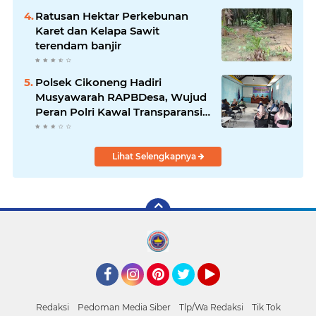
Ratusan Hektar Perkebunan
Karet dan Kelapa Sawit
terendam banjir
Polsek Cikoneng Hadiri
Musyawarah RAPBDesa, Wujud
Peran Polri Kawal Transparansi
dan Kamtibmas Desa
Sindangkasih
Lihat Selengkapnya
Facebook
Instagram
Pinterest
Twitter
YouTube
Redaksi
Pedoman Media Siber
Tlp/Wa Redaksi
Tik Tok