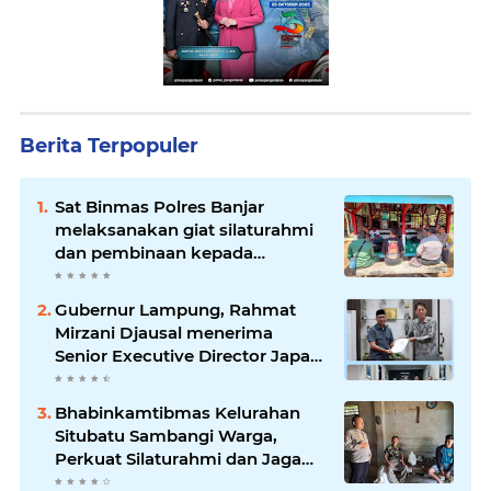
Berita Terpopuler
Sat Binmas Polres Banjar
melaksanakan giat silaturahmi
dan pembinaan kepada
pelaksana Sat Kamling
Gubernur Lampung, Rahmat
Mirzani Djausal menerima
Senior Executive Director Japan
Association for Construction
(JAC) Yugo Okamoto dalam
Bhabinkamtibmas Kelurahan
pertemuan resmi
Situbatu Sambangi Warga,
Perkuat Silaturahmi dan Jaga
Kondusivitas Wilayah