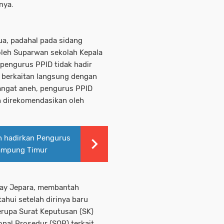
nya.
ua, padahal pada sidang
 oleh Suparwan sekolah Kepala
 pengurus PPID tidak hadir
 berkaitan langsung dengan
angat aneh, pengurus PPID
h direkomendasikan oleh
n hadirkan Pengurus
Lampung Timur
Way Jepara, membantah
ahui setelah dirinya baru
upa Surat Keputusan (SK)
nal Prosedur (SOP) terkait