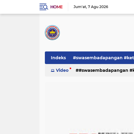
HOME
Jum'at
7 Agu 2026
Indeks
#swasembadapangan #keta
Pemerintah
Video
#swasembadapangan #ke
PEMERINTAHAN
pe
TNI/POLRI
Warta
Warta Berita
pemerintah
pemerintahan
tni/polr
tni/polri
warta
w