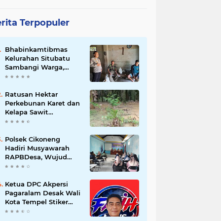
rita Terpopuler
Bhabinkamtibmas
Kelurahan Situbatu
Sambangi Warga,
Perkuat Silaturahmi
dan Jaga Kondusivitas
Wilayah
Ratusan Hektar
Perkebunan Karet dan
Kelapa Sawit
terendam banjir
Polsek Cikoneng
Hadiri Musyawarah
RAPBDesa, Wujud
Peran Polri Kawal
Transparansi dan
Kamtibmas Desa
Ketua DPC Akpersi
Sindangkasih
Pagaralam Desak Wali
Kota Tempel Stiker
‘Milik Pemerintah’ di
Mobil Dinas, Cegah