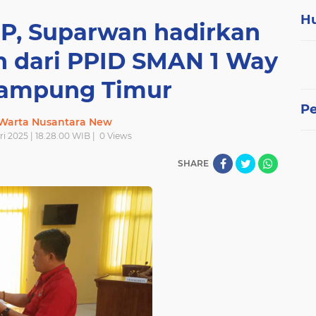
H
IP, Suparwan hadirkan
n dari PPID SMAN 1 Way
Lampung Timur
P
 Warta Nusantara New
i 2025 | 18.28.00 WIB |
0
Views
SHARE