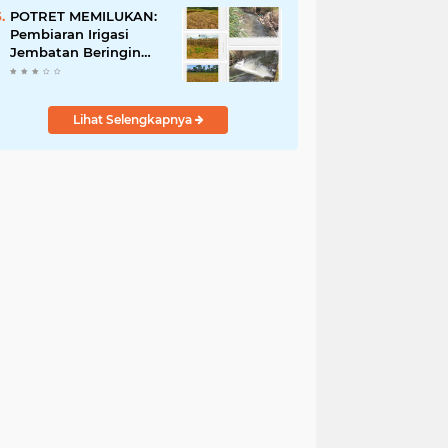
Penyalahgunaan Aset!
POTRET MEMILUKAN:
Pembiaran Irigasi
Jembatan Beringin
Pagar Alam Berujung
'Bencana' Bagi Petani
Lihat Selengkapnya