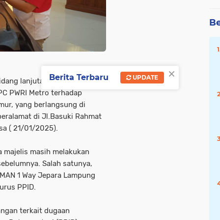
Be
×
Berita Terbaru
UPDATE
ang lanjutan ke 2 Komisi
DPC PWRI Metro terhadap
ur, yang berlangsung di
eralamat di Jl.Basuki Rahmat
a ( 21/01/2025).
a majelis masih melakukan
sebelumnya. Salah satunya,
SMAN 1 Way Jepara Lampung
gurus PPID.
ngan terkait dugaan