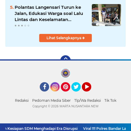
Polantas Langensari Turun ke
Jalan, Edukasi Warga soal Lalu
Lintas dan Keselamatan
Berkendara
Lihat Selengkapnya
Facebook
Instagram
Pinterest
Twitter
YouTube
Redaksi
Pedoman Media Siber
Tlp/Wa Redaksi
Tik Tok
Copyright ©
2026 WARTA NUSANTARA NEW
n Kesiapan SDM Menghadapi Era Disrupsi
Viral !!!! Polres Bandar Lam
SUPPORT BY PIXINDONESIA