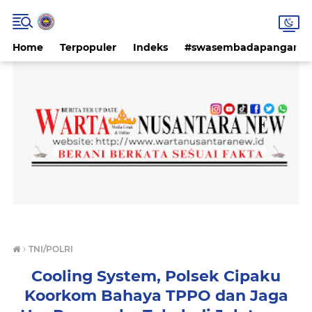
Home
Terpopuler
Indeks
#swasembadapangan #k
›
TNI/POLRI
Cooling System, Polsek Cipaku
Koorkom Bahaya TPPO dan Jaga