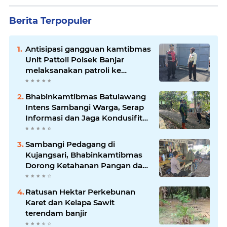
Berita Terpopuler
Antisipasi gangguan kamtibmas
Unit Pattoli Polsek Banjar
melaksanakan patroli ke
tempat-tempat keramaian di
wilayah hukum
Bhabinkamtibmas Batulawang
Intens Sambangi Warga, Serap
Informasi dan Jaga Kondusifitas
Lingkungan
Sambangi Pedagang di
Kujangsari, Bhabinkamtibmas
Dorong Ketahanan Pangan dan
Keamanan Lingkungan
Ratusan Hektar Perkebunan
Karet dan Kelapa Sawit
terendam banjir