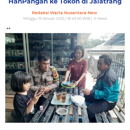
HanPangan ke Tokoh di Jalatrang
Redaksi Warta Nusantara New
Minggu, 19 Januari 2025 | 18.43.00 WIB |
0
Views
**