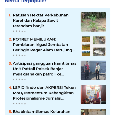
Berita Terpopuler
Ratusan Hektar Perkebunan
Karet dan Kelapa Sawit
terendam banjir
POTRET MEMILUKAN:
Pembiaran Irigasi Jembatan
Beringin Pagar Alam Berujung
'Bencana' Bagi Petani
Antisipasi gangguan kamtibmas
Unit Pattoli Polsek Banjar
melaksanakan patroli ke
tempat-tempat keramaian di
wilayah hukum
LSP Difindo dan AKPERSI Teken
MoU, Momentum Kebangkitan
Profesionalisme Jurnalis
Nasional
Bhabinkamtibmas Kelurahan