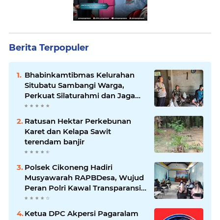
Berita Terpopuler
Bhabinkamtibmas Kelurahan
Situbatu Sambangi Warga,
Perkuat Silaturahmi dan Jaga
Kondusivitas Wilayah
Ratusan Hektar Perkebunan
Karet dan Kelapa Sawit
terendam banjir
Polsek Cikoneng Hadiri
Musyawarah RAPBDesa, Wujud
Peran Polri Kawal Transparansi
dan Kamtibmas Desa
Sindangkasih
Ketua DPC Akpersi Pagaralam