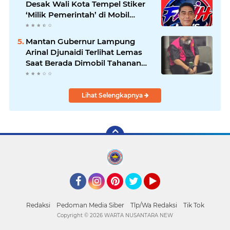
Desak Wali Kota Tempel Stiker
‘Milik Pemerintah’ di Mobil
Dinas, Cegah Penyalahgunaan
Aset!
Mantan Gubernur Lampung
Arinal Djunaidi Terlihat Lemas
Saat Berada Dimobil Tahanan
Kejati Lampung
Lihat Selengkapnya
Facebook
Instagram
Pinterest
Twitter
YouTube
Redaksi
Pedoman Media Siber
Tlp/Wa Redaksi
Tik Tok
Copyright ©
2026 WARTA NUSANTARA NEW