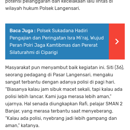
potensi pelanggaran dan kecelakaan lalu lintas di
wilayah hukum Polsek Langensari.
Baca Juga :
Polsek Sukadana Hadiri
Pengajian dan Peringatan Isra Mi’raj, Wujud
Peran Polri Jaga Kamtibmas dan Pererat
Silaturahmi di Ciparigi
Masyarakat pun menyambut baik kegiatan ini. Siti (36),
seorang pedagang di Pasar Langensari, mengaku
sangat terbantu dengan adanya polisi di pagi hari.
“Biasanya kalau jam sibuk macet sekali, tapi kalau ada
polisi lebih lancar. Kami juga merasa lebih aman,”
ujarnya. Hal senada diungkapkan Rafi, pelajar SMAN 2
Banjar, yang merasa terbantu saat menyeberang.
“Kalau ada polisi, nyebrang jadi lebih gampang dan
aman,” katanya.