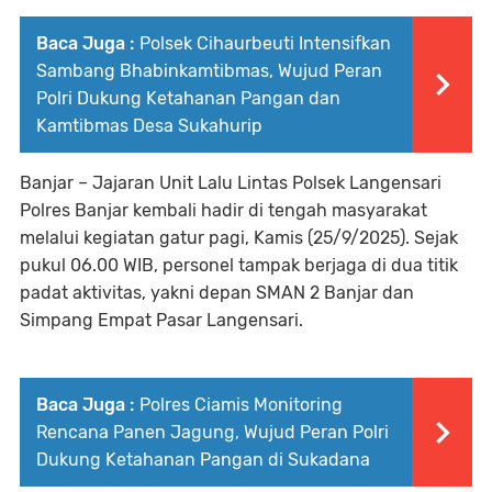
Baca Juga :
Polsek Cihaurbeuti Intensifkan
Sambang Bhabinkamtibmas, Wujud Peran
Polri Dukung Ketahanan Pangan dan
Kamtibmas Desa Sukahurip
Banjar – Jajaran Unit Lalu Lintas Polsek Langensari
Polres Banjar kembali hadir di tengah masyarakat
melalui kegiatan gatur pagi, Kamis (25/9/2025). Sejak
pukul 06.00 WIB, personel tampak berjaga di dua titik
padat aktivitas, yakni depan SMAN 2 Banjar dan
Simpang Empat Pasar Langensari.
Baca Juga :
Polres Ciamis Monitoring
Rencana Panen Jagung, Wujud Peran Polri
Dukung Ketahanan Pangan di Sukadana